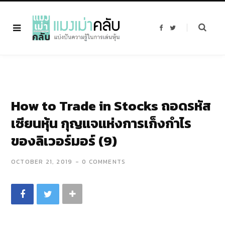
F
T
a
w
c
i
e
t
b
t
o
e
o
r
k
How to Trade in Stocks ถอดรหัส
เซียนหุ้น กุญแจแห่งการเก็งกำไร
ของลิเวอร์มอร์ (9)
OCTOBER 21, 2019
0 COMMENTS