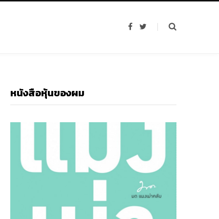
F
T
a
w
c
i
e
t
b
t
o
e
o
r
k
หนังสือหุ้นของผม