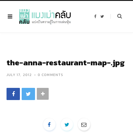
F
T
a
w
c
i
e
t
b
t
o
e
o
r
k
the-anna-restaurant-map-.jpg
JULY 17, 2012
0 COMMENTS