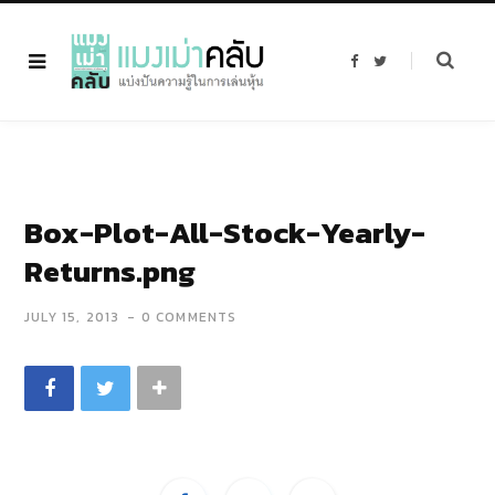
F
T
a
w
c
i
e
t
b
t
o
e
o
r
k
Box-Plot-All-Stock-Yearly-
Returns.png
JULY 15, 2013
0 COMMENTS