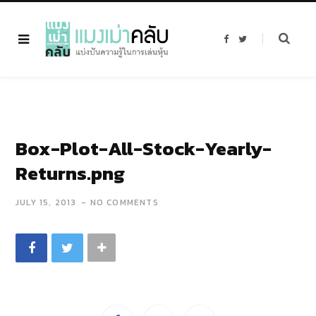
F
T
a
w
c
i
e
t
b
t
o
e
o
r
k
Box-Plot-All-Stock-Yearly-
Returns.png
JULY 15, 2013
NO COMMENTS